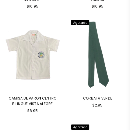
$10.95
$16.95
Agotado
CAMISA DE VARON CENTRO
CORBATA VERDE
BILINGUE VISTA ALEGRE
Precio
$2.95
habitual
$8.95
Agotado