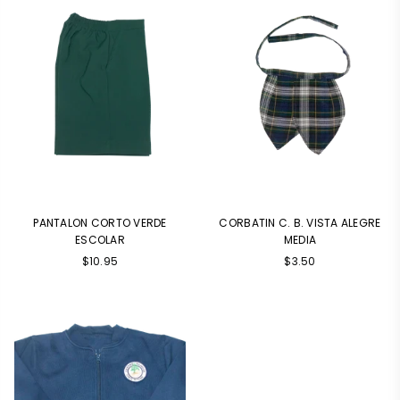
PANTALON CORTO VERDE
CORBATIN C. B. VISTA ALEGRE
ESCOLAR
MEDIA
Precio
Precio
$10.95
$3.50
habitual
habitual