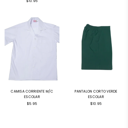
$10.95
CAMISA CORRIENTE M/C
PANTALON CORTO VERDE
ESCOLAR
ESCOLAR
Precio
$5.95
$10.95
habitual