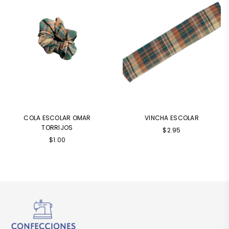
COLA ESCOLAR OMAR
VINCHA ESCOLAR
TORRIJOS
Precio
$2.95
Precio
habitual
$1.00
habitual