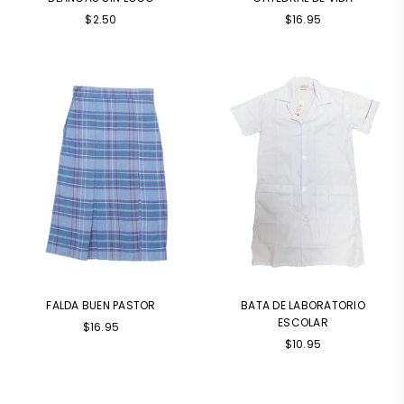
Precio
$2.50
$16.95
habitual
FALDA BUEN PASTOR
BATA DE LABORATORIO
ESCOLAR
$16.95
$10.95