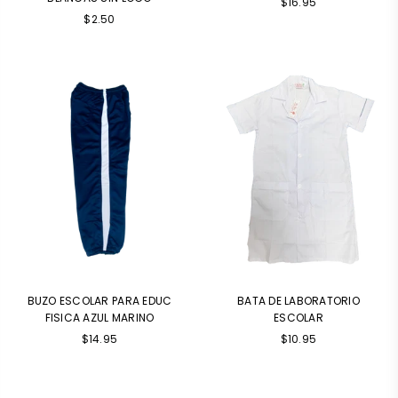
$16.95
Precio
$2.50
habitual
BUZO ESCOLAR PARA EDUC
BATA DE LABORATORIO
FISICA AZUL MARINO
ESCOLAR
Precio
$14.95
$10.95
habitual