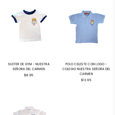
SUETER DE GYM - NUESTRA
POLO CELESTE CON LOGO -
SEÑORA DEL CARMEN
COLEGIO NUESTRA SEÑORA DEL
CARMEN
Precio
$8.95
Precio
habitual
$12.95
habitual