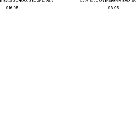
ON BADI SCHOOL SECUNDARIA
CAMISA CON INSIGNIA BADI 
$16.95
$8.95