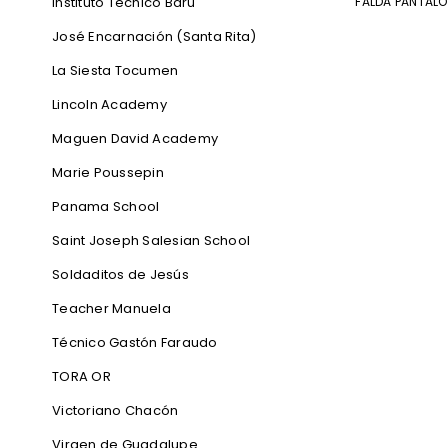
Instituto Técnico Barú
FALDA PANTAL
José Encarnación (Santa Rita)
La Siesta Tocumen
Lincoln Academy
Maguen David Academy
Marie Poussepin
Panama School
Saint Joseph Salesian School
Soldaditos de Jesús
Teacher Manuela
Técnico Gastón Faraudo
TORA OR
Victoriano Chacón
Virgen de Guadalupe