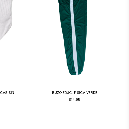
NCAS SIN
BUZO EDUC. FISICA VERDE
Precio
$14.95
habitual