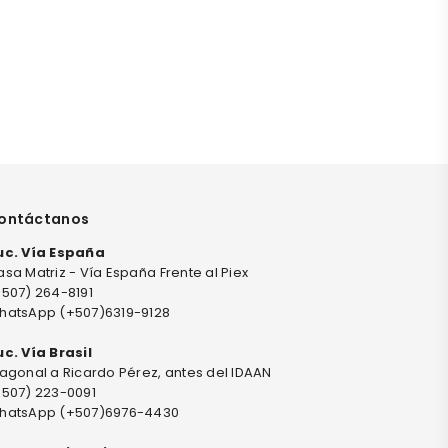
ontáctanos
uc. Vía España
sa Matriz - Vía España Frente al Piex
+507) 264-8191
hatsApp (+507)6319-9128
uc. Vía Brasil
agonal a Ricardo Pérez, antes del IDAAN
+507) 223-0091
hatsApp (+507)6976-4430