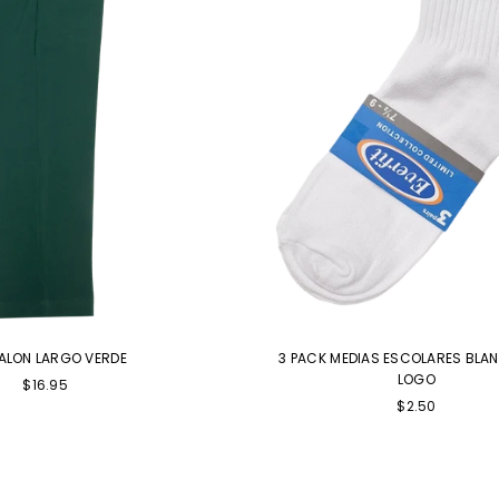
ALON LARGO VERDE
3 PACK MEDIAS ESCOLARES BLA
LOGO
$16.95
Precio
$2.50
habitual