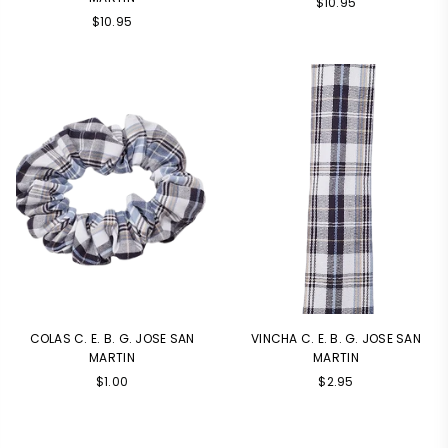
Precio
$10.95
Precio
habitual
$10.95
habitual
COLAS C. E. B. G. JOSE SAN
VINCHA C. E. B. G. JOSE SAN
MARTIN
MARTIN
Precio
Precio
$1.00
$2.95
habitual
habitual