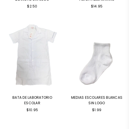
Precio
Precio
$2.50
$14.95
habitual
habitual
BATA DE LABORATORIO
MEDIAS ESCOLARES BLANCAS
ESCOLAR
SIN LOGO
Precio
$10.95
$1.99
habitual