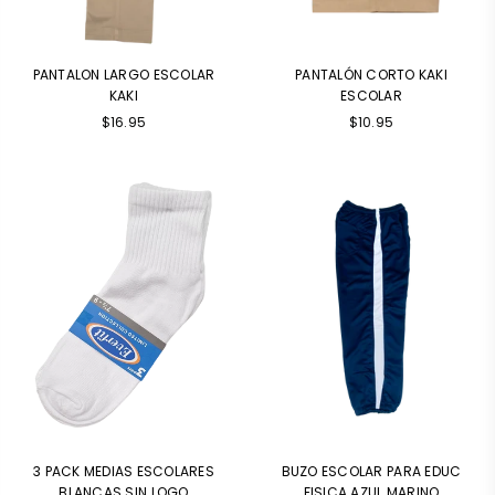
PANTALON LARGO ESCOLAR
PANTALÓN CORTO KAKI
KAKI
ESCOLAR
Precio
$16.95
$10.95
habitual
3 PACK MEDIAS ESCOLARES
BUZO ESCOLAR PARA EDUC
BLANCAS SIN LOGO
FISICA AZUL MARINO