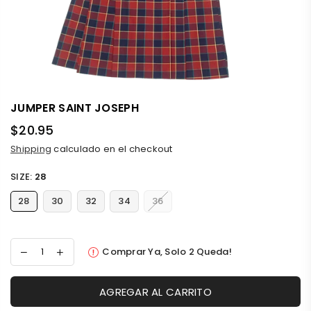
JUMPER SAINT JOSEPH
$20.95
Precio
Shipping
calculado en el checkout
habitual
SIZE:
28
28
30
32
34
36
Comprar Ya, Solo
2
Queda!
AGREGAR AL CARRITO