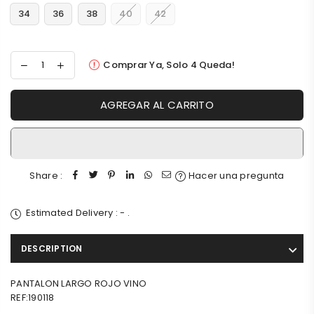
34
36
38
40
42
Comprar Ya, Solo
4
Queda!
AGREGAR AL CARRITO
Share :
Hacer una pregunta
Estimated Delivery :
-
.
DESCRIPTION
PANTALON LARGO ROJO VINO
REF:190118