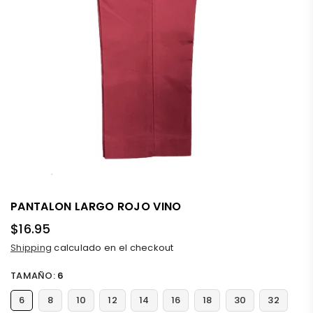
PANTALON LARGO ROJO VINO
$16.95
Precio
Shipping
calculado en el checkout
habitual
TAMAÑO:
6
6
8
10
12
14
16
18
30
32