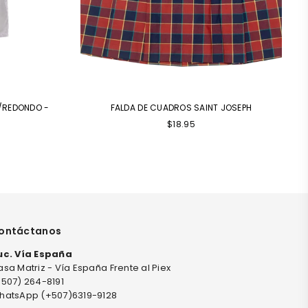
C/REDONDO -
FALDA DE CUADROS SAINT JOSEPH
Precio
$18.95
habitual
ontáctanos
uc. Vía España
sa Matriz - Vía España Frente al Piex
+507) 264-8191
hatsApp (+507)6319-9128