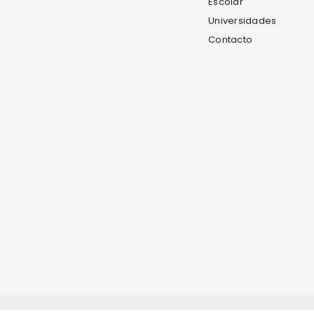
Escolar
Universidades
Contacto
© 2025 Confecciones Panameñas. TODOS LOS DERECHOS RE