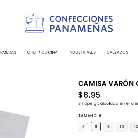
CONFECCIONESPANAMA
ERMERAS
CHEF / COCINA
INDUSTRIALES
CALZADOS
CAMISA VARÓN C
$8.95
Precio
Shipping
calculado en el ch
habitual
TAMAÑO:
6
4
6
8
10
1