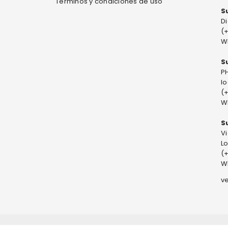
Términos y condiciones de uso
S
Di
(
W
S
PH
l
(
W
S
V
Lo
(
W
v
SERVADOS.