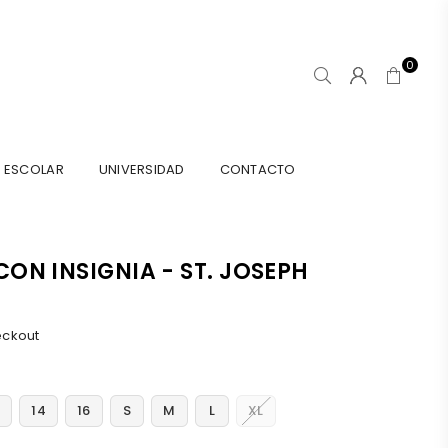
0
ESCOLAR
UNIVERSIDAD
CONTACTO
ON INSIGNIA - ST. JOSEPH
eckout
2
14
16
S
M
L
XL