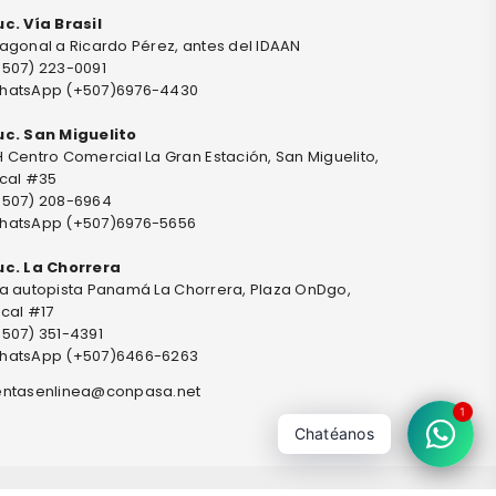
uc. Vía Brasil
agonal a Ricardo Pérez, antes del IDAAN
+507) 223-0091
hatsApp (+507)6976-4430
uc. San Miguelito
 Centro Comercial La Gran Estación, San Miguelito,
ocal #35
+507) 208-6964
hatsApp (+507)6976-5656
uc. La Chorrera
ia autopista Panamá La Chorrera, Plaza OnDgo,
cal #17
+507) 351-4391
hatsApp (+507)6466-6263
entasenlinea@conpasa.net
1
Chatéanos