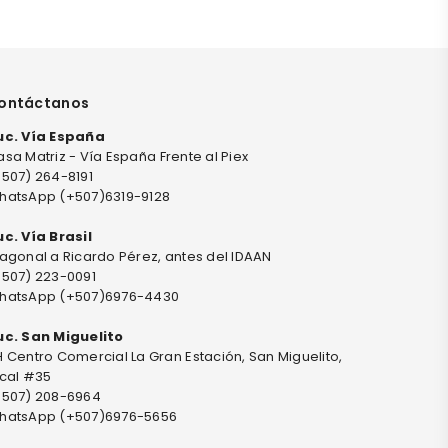
ontáctanos
uc. Vía España
sa Matriz - Vía España Frente al Piex
+507) 264-8191
hatsApp (+507)6319-9128
uc. Vía Brasil
agonal a Ricardo Pérez, antes del IDAAN
+507) 223-0091
hatsApp (+507)6976-4430
uc. San Miguelito
 Centro Comercial La Gran Estación, San Miguelito,
ocal #35
+507) 208-6964
hatsApp (+507)6976-5656