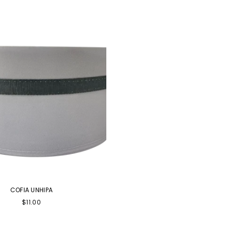
COFIA UNHIPA
Precio
$11.00
habitual