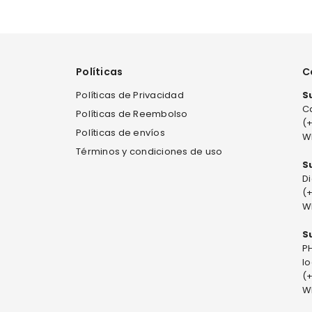
Políticas
C
Políticas de Privacidad
S
Ca
Políticas de Reembolso
(
Políticas de envíos
W
Términos y condiciones de uso
S
Di
(
W
S
PH
l
(
W