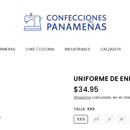
CONFECCIONESPANAMA
ERMERAS
CHEF / COCINA
INDUSTRIALES
CALZADOS
UNIFORME DE EN
$34.95
Precio
Shipping
calculado en el ch
habitual
TALLA:
XXS
XXS
XS
S
M