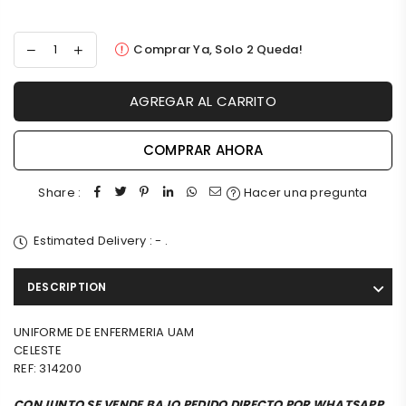
Comprar Ya, Solo
2
Queda!
AGREGAR AL CARRITO
COMPRAR AHORA
Share :
Hacer una pregunta
Estimated Delivery :
-
.
DESCRIPTION
UNIFORME DE ENFERMERIA UAM
CELESTE
REF: 314200
CONJUNTO SE VENDE BAJO PEDIDO DIRECTO POR WHATSAPP