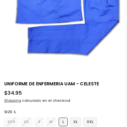
UNIFORME DE ENFERMERIA UAM - CELESTE
$34.95
Precio
Shipping
calculado en el checkout
habitual
SIZE:
L
XXS
XS
S
M
L
XL
XXL