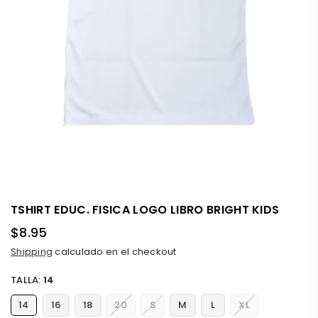
TSHIRT EDUC. FISICA LOGO LIBRO BRIGHT KIDS
$8.95
Precio
Shipping
calculado en el checkout
habitual
TALLA:
14
14
16
18
20
S
M
L
XL