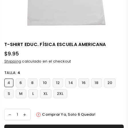
T-SHIRT EDUC. FÍSICA ESCUELA AMERICANA
$9.95
Precio
Shipping
calculado en el checkout
habitual
TALLA:
4
4
6
8
10
12
14
16
18
20
S
M
L
XL
2XL
Comprar Ya, Solo
6
Queda!