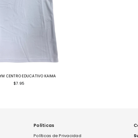
YM CENTRO EDUCATIVO KAIMA
Precio
$7.95
habitual
Políticas
C
Políticas de Privacidad
S