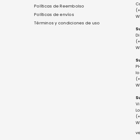
Ca
Políticas de Reembolso
(
Políticas de envíos
W
Términos y condiciones de uso
S
Di
(
W
S
PH
l
(
W
S
V
Lo
(
W
v