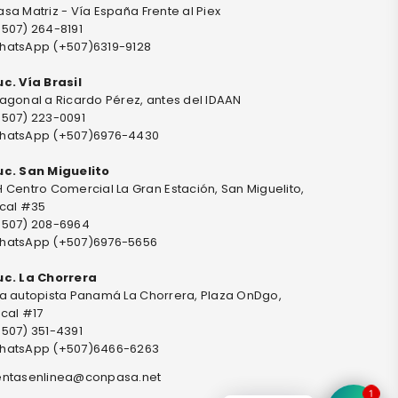
sa Matriz - Vía España Frente al Piex
+507) 264-8191
hatsApp (+507)6319-9128
uc. Vía Brasil
agonal a Ricardo Pérez, antes del IDAAN
+507) 223-0091
hatsApp (+507)6976-4430
uc. San Miguelito
 Centro Comercial La Gran Estación, San Miguelito,
ocal #35
+507) 208-6964
hatsApp (+507)6976-5656
uc. La Chorrera
ia autopista Panamá La Chorrera, Plaza OnDgo,
cal #17
+507) 351-4391
hatsApp (+507)6466-6263
entasenlinea@conpasa.net
1