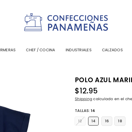
CONFECCIONESPANAMA
ERMERAS
CHEF / COCINA
INDUSTRIALES
CALZADOS
POLO AZUL MAR
$12.95
Precio
Shipping
calculado en el ch
habitual
TALLAS:
14
12
14
16
18