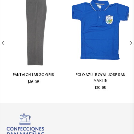
PANTALON LARGO GRIS
POLO AZUL ROYAL JOSE SAN
MARTIN
$16.95
Precio
$10.95
habitual