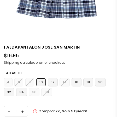
FALDAPANTALON JOSE SAN MARTIN
$16.95
Precio
Shipping
calculado en el checkout
habitual
TALLAS:
10
4
6
8
10
12
14
16
18
30
32
34
36
38
Comprar Ya, Solo
5
Queda!