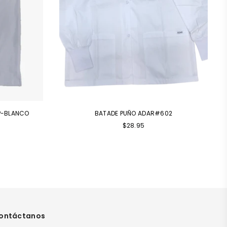
P-BLANCO
BATADE PUÑO ADAR#602
Precio
$28.95
habitual
ontáctanos