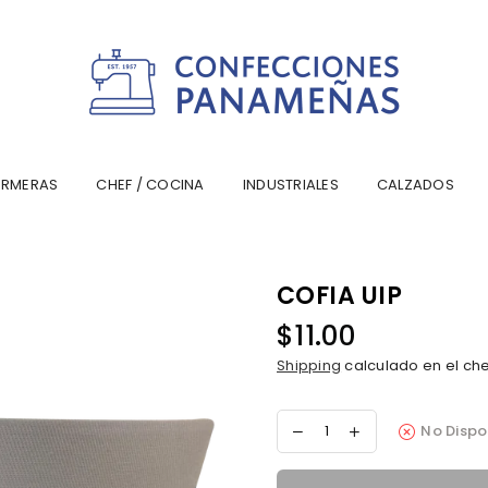
CONFECCIONESPANAMA
ERMERAS
CHEF / COCINA
INDUSTRIALES
CALZADOS
COFIA UIP
$11.00
Precio
Shipping
calculado en el ch
habitual
No Dispo