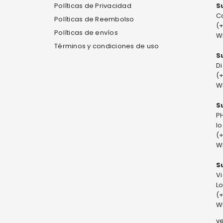
Políticas de Privacidad
S
Ca
Políticas de Reembolso
(
Políticas de envíos
W
Términos y condiciones de uso
S
Di
(
W
S
PH
l
(
W
S
V
Lo
(
W
v