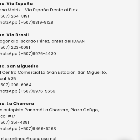
uc. Vía España
sa Matriz - Vía España Frente al Piex
+507) 264-8191
hatsApp (+507)6319-9128
uc. Vía Brasil
agonal a Ricardo Pérez, antes del IDAAN
+507) 223-0091
hatsApp (+507)6976-4430
uc. San Miguelito
 Centro Comercial La Gran Estación, San Miguelito,
ocal #35
+507) 208-6964
hatsApp (+507)6976-5656
uc. La Chorrera
ia autopista Panamá La Chorrera, Plaza OnDgo,
cal #17
+507) 351-4391
hatsApp (+507)6466-6263
entasenlinea@conpasa.net