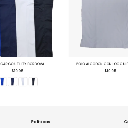
 CARGO UTILITY BORDOVA
POLO ALGODON CON LOGO UI
Precio
$19.95
$10.95
habitual
Políticas
C