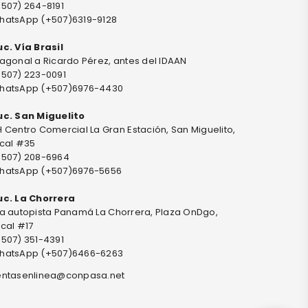
+507) 264-8191
hatsApp (+507)6319-9128
uc. Vía Brasil
agonal a Ricardo Pérez, antes del IDAAN
+507) 223-0091
hatsApp (+507)6976-4430
uc. San Miguelito
 Centro Comercial La Gran Estación, San Miguelito,
ocal #35
+507) 208-6964
hatsApp (+507)6976-5656
uc. La Chorrera
ia autopista Panamá La Chorrera, Plaza OnDgo,
cal #17
+507) 351-4391
hatsApp (+507)6466-6263
entasenlinea@conpasa.net