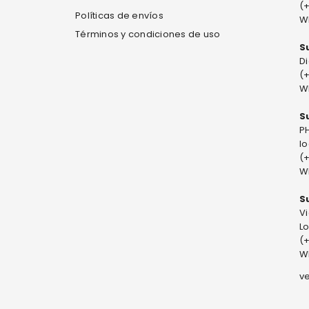
(
Políticas de envíos
W
Términos y condiciones de uso
S
Di
(
W
S
PH
l
(
W
S
V
Lo
(
W
v