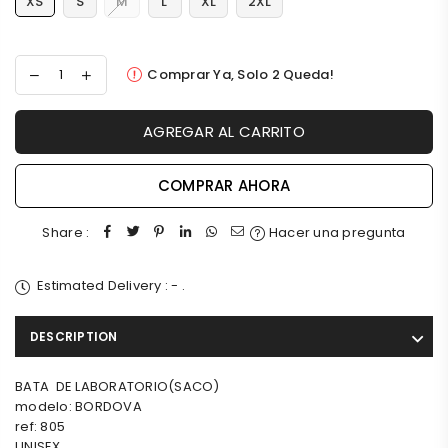
XS
S
M
L
XL
2XL
Comprar Ya, Solo
2
Queda!
AGREGAR AL CARRITO
COMPRAR AHORA
Share :
Hacer una pregunta
Estimated Delivery :
-
.
DESCRIPTION
BATA DE LABORATORIO(SACO)
modelo: BORDOVA
ref: 805
UNISEX