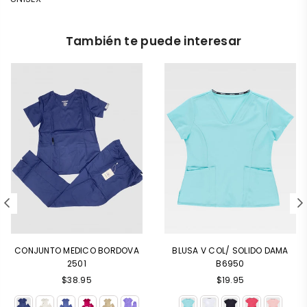
También te puede interesar
CONJUNTO MEDICO BORDOVA
BLUSA V COL/ SOLIDO DAMA
2501
B6950
Precio
Precio
$38.95
$19.95
habitual
habitual