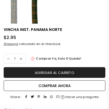
VINCHA INST. PANAMA NORTE
$2.95
Precio
Shipping
calculado en el checkout
habitual
Comprar Ya, Solo
5
Queda!
AGREGAR AL CARRITO
COMPRAR AHORA
Share :
Hacer una pregunta