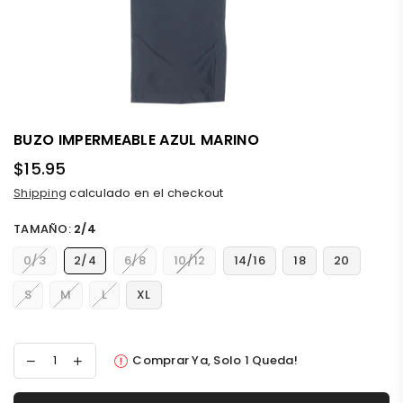
BUZO IMPERMEABLE AZUL MARINO
$15.95
Precio
Shipping
calculado en el checkout
habitual
TAMAÑO:
2/4
0/3
2/4
6/8
10/12
14/16
18
20
S
M
L
XL
Comprar Ya, Solo
1
Queda!